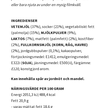
eller bara njuta av under en mysig filmkväll.
INGREDIENSER
VETEMJÖL
(37%), socker (21%), vegetabiliskt fett
(palmolja) (15%),
MJÖLKPULVER
(9%),
LAKTOS
(7%), matfett (palmfett) (2%), kostfiber
(2%),
FULLKORNSMJÖL
(KORN, RÅG, HAVRE)
(2%), jordgubbspulver (0,1%), kakaopulver,
förtjockningsmedel: E1412, emulgeringsmedel:
E322i (
SOJA
), jäsningsmedel: E500(ii), färgämne:
E120
, konstgjord arom.
Kan innehålla spår av jordnöt och mandel.
NÄRINGSVÄRDE PER 100 GRAM
Energi 2051,3 kJ/488,4 kcal
Fett 20,9 g
- varav mättat fett 18,6 g