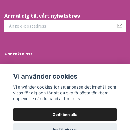
Anmäl dig till vårt nyhetsbrev
Kontakta oss
Information
Vi använder cookies
Sociala medier
Vi använder cookies för att anpassa det innehåll som
visas för dig och för att du ska få bästa tänkbara
upplevelse när du handlar hos oss.
Godkänn alla
© 2026 Trendigt Gott
Inställningar