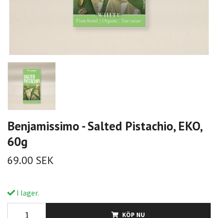
Benjamissimo - Salted Pistachio, EKO,
60g
69.00 SEK
I lager.
KÖP NU