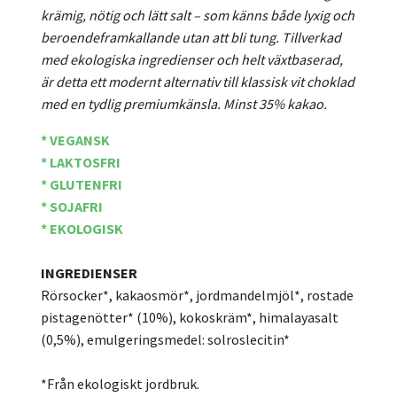
krämig, nötig och lätt salt – som känns både lyxig och
beroendeframkallande utan att bli tung. Tillverkad
med ekologiska ingredienser och helt växtbaserad,
är detta ett modernt alternativ till klassisk vit choklad
med en tydlig premiumkänsla.
Minst 35% kakao.
* VEGANSK
* LAKTOSFRI
* GLUTENFRI
* SOJAFRI
* EKOLOGISK
INGREDIENSER
Rörsocker*, kakaosmör*, jordmandelmjöl*, rostade
pistagenötter* (10%), kokoskräm*, himalayasalt
(0,5%), emulgeringsmedel: solroslecitin*
*Från ekologiskt jordbruk.