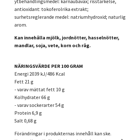
ytbehandlingsmedel: karnaubavax; risstärkelse,
antioxidant: tokoferolrika extrakt;
surhetsreglerande medel: natriumhydroxid; naturlig
arom.
Kan innehålla mjölk, jordnötter, hasselnötter,
mandlar, soja, vete, korn och råg.
NÄRINGSVÄRDE PER 100 GRAM
Energi 2039 kJ/486 Kcal
Fett 21 g
- varav mättat fett 10 g
Kolhydrater 66 g
- varav sockerarter 54 g
Protein 6,9 g
Salt 0,68 g
Förändringar i produkternas innehåll kan ske.