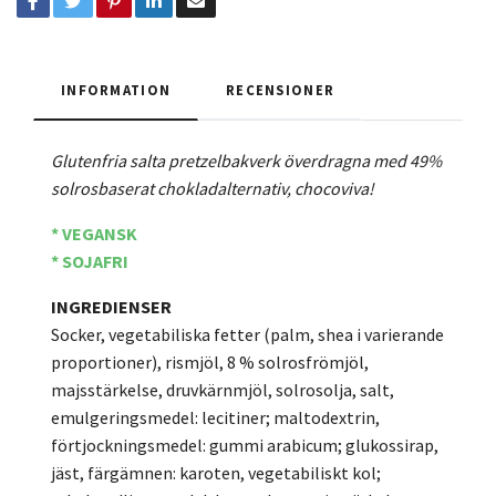
INFORMATION
RECENSIONER
Glutenfria salta pretzelbakverk överdragna med 49%
solrosbaserat chokladalternativ, chocoviva!
* VEGANSK
* SOJAFRI
INGREDIENSER
Socker, vegetabiliska fetter (palm, shea i varierande
proportioner), rismjöl, 8 % solrosfrömjöl,
majsstärkelse, druvkärnmjöl, solrosolja, salt,
emulgeringsmedel: lecitiner; maltodextrin,
förtjockningsmedel: gummi arabicum; glukossirap,
jäst, färgämnen: karoten, vegetabiliskt kol;