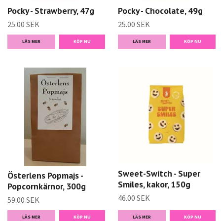
Pocky - Strawberry, 47g
Pocky - Chocolate, 49g
25.00 SEK
25.00 SEK
LÄS MER
LÄS MER
Sweet-Switch - Super
Österlens Popmajs -
Smiles, kakor, 150g
Popcornkärnor, 300g
46.00 SEK
59.00 SEK
LÄS MER
LÄS MER