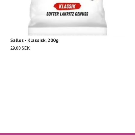
Sallos - Klassisk, 200g
V
29.00 SEK
4