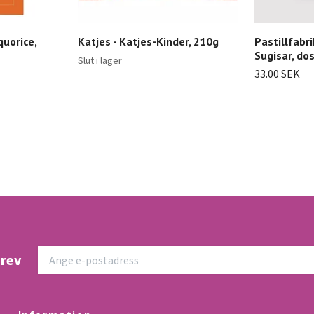
uorice,
Katjes - Katjes-Kinder, 210g
Pastillfabr
Sugisar, do
Slut i lager
33.00 SEK
brev