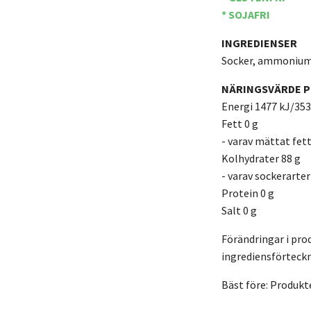
* SOJAFRI
INGREDIENSER
Socker, ammoniumkl
NÄRINGSVÄRDE P
Energi 1477 kJ/353
Fett 0 g
- varav mättat fett
Kolhydrater 88 g
- varav sockerarter
Protein 0 g
Salt 0 g
Förändringar i pro
ingrediensförteckn
Bäst före: Produkt