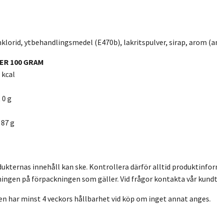
orid, ytbehandlingsmedel (E470b), lakritspulver, sirap, arom (an
ER 100 GRAM
 kcal
 0 g
 87 g
dukternas innehåll kan ske. Kontrollera därför alltid produktinfo
ingen på förpackningen som gäller. Vid frågor kontakta vår kundt
en har minst 4 veckors hållbarhet vid köp om inget annat anges.