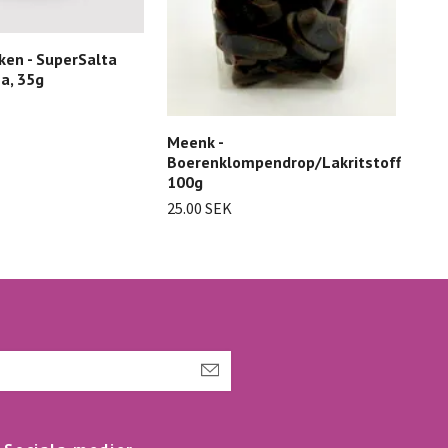
iken - SuperSalta
sa, 35g
Meenk -
Boerenklompendrop/Lakritstofflor,
100g
25.00 SEK