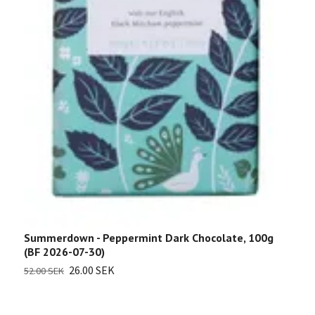
W
(
Sl
Summerdown - Peppermint Dark Chocolate, 100g
(BF 2026-07-30)
26.00 SEK
52.00 SEK