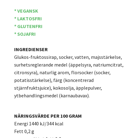
* VEGANSK
* LAKTOSFRI
* GLUTENFRI
* SOJAFRI
INGREDIENSER
Glukos-fruktossirap, socker, vatten, majsstärkelse,
surhetsreglerande medel (äppelsyra, natriumcitrat,
citronsyra), naturlig arom, florsocker (socker,
potatisstärkelse), färg (koncentrerad
stjärnfruktsjuice), kokosolja, äpplepulver,
ytbehandlingsmedel (karnaubavax).
NÄRINGSVÄRDE PER 100 GRAM
Energi 1440 kJ/344 kcal
Fett 0,2 g