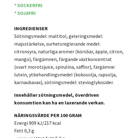
* SOCKERFRI
* SOJAFRI
INGREDIENSER
Sötningsmedel: maltitol, geleringsmedel:
majsstärkelse, surhetsreglerande medel:
citronsyra, naturliga aromer (körsbär, äpple, citron,
mango), färgämnen, färgande växtkoncentrat
(svart morotsjuice, spirulina, safflor), färgämne:
lutein, ytbehandlingsmedel (kokosolja, rapsolja,
karnaubavax), sötningsmedel: stevioglykosider.
Innehåller sötningsmedel, överdriven
konsumtion kan ha en laxerande verkan.
NÄRINGSVÄRDE PER 100 GRAM
Energi 909 kJ/217 kcal
Fett 0,3 g