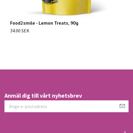
Food2smile - Lemon Treats, 90g
M
7
34.00 SEK
3
Anmäl dig till vårt nyhetsbrev