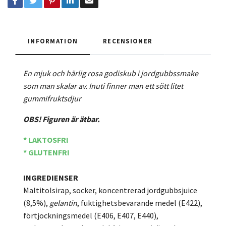
INFORMATION
RECENSIONER
En mjuk och härlig rosa godiskub i jordgubbssmake
som man skalar av. Inuti finner man ett sött litet
gummifruktsdjur
OBS! Figuren är ätbar.
* LAKTOSFRI
* GLUTENFRI
INGREDIENSER
Maltitolsirap, socker, koncentrerad jordgubbsjuice
(8,5%),
gelantin
, fuktighetsbevarande medel (E422),
förtjockningsmedel (E406, E407, E440),