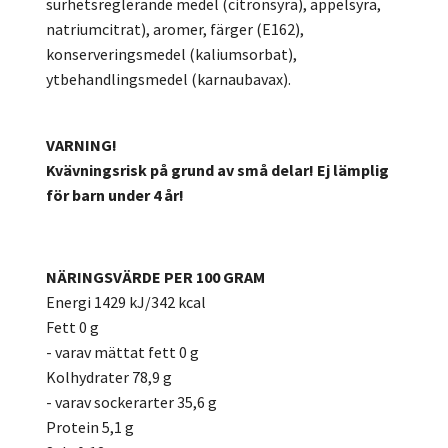
surhetsreglerande medel (citronsyra), äppelsyra,
natriumcitrat), aromer, färger (E162),
konserveringsmedel (kaliumsorbat),
ytbehandlingsmedel (karnaubavax).
VARNING!
Kvävningsrisk på grund av små delar! Ej lämplig
för barn under 4 år!
NÄRINGSVÄRDE PER 100 GRAM
Energi 1429 kJ/342 kcal
Fett 0 g
- varav mättat fett 0 g
Kolhydrater 78,9 g
- varav sockerarter 35,6 g
Protein 5,1 g