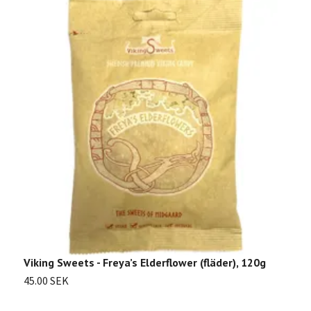
Viking Sweets - Freya’s Elderflower (fläder), 120g
F
45.00 SEK
3