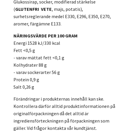
Glukossirap, socker, modifierad stärkelse
(
GLUTENFRI
VETE
, majs, potatis),
surhetsreglerande medel E330, E296, E350, E270,
aromer, färgämne E133.
NÄRINGSVÄRDE PER 100 GRAM
Energi 1528 kJ/330 kcal
Fett <0,5 g
- varav mättat fett <0,1 g
Kolhydrater 88 g
- varav sockerarter 56 g
Protein 0,9 g
Salt 0,26 g
Förändringar i produkternas innehåll kan ske.
Kontrollera därför alltid produktinformationen på
originalförpackningen då det alltid är
ingrediensförteckningen på förpackningen som
gäller. Vid frågor kontakta vår kundtjänst.