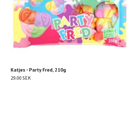
T
2
Katjes - Party Fred, 210g
29.00 SEK