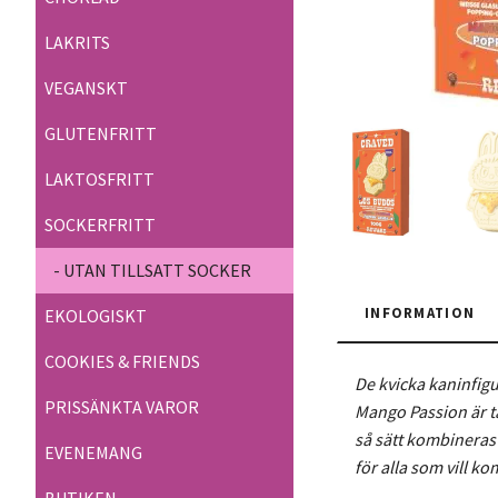
LAKRITS
VEGANSKT
GLUTENFRITT
LAKTOSFRITT
SOCKERFRITT
- UTAN TILLSATT SOCKER
INFORMATION
EKOLOGISKT
COOKIES & FRIENDS
De kvicka kaninfigu
PRISSÄNKTA VAROR
Mango Passion är tä
så sätt kombineras
EVENEMANG
för alla som vill k