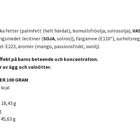
ka fetter (palmfett (helt härdat), bomullsfröolja, solrosolja),
VA
ngsmedel: lecitiner (
SOJA
, solros)], färgämne (E110*), surhetsreg
: E223, aromer (mango, passionsfrukt, vanilj).
ffekt på barns beteende och koncentration.
r av ägg och valnötter.
ER 100 GRAM
 kcal
 18,43 g
g
 45,63 g