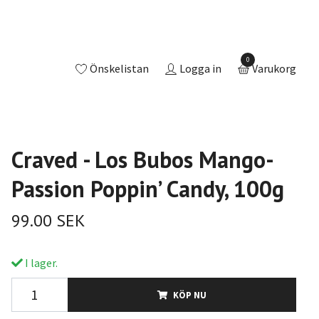
0
Önskelistan
Logga in
Varukorg
Craved - Los Bubos Mango-
Passion Poppin’ Candy, 100g
99.00 SEK
I lager.
KÖP NU