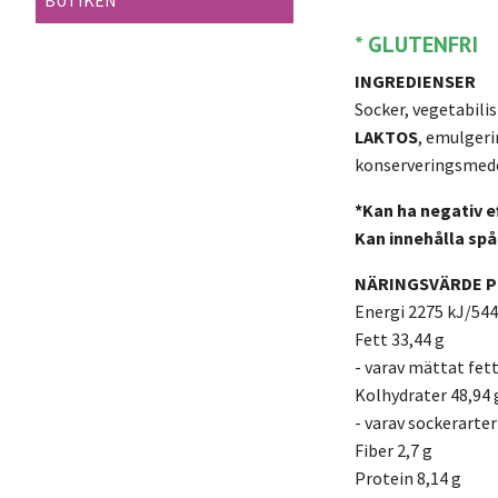
BUTIKEN
* GLUTENFRI
INGREDIENSER
Socker, vegetabilis
LAKTOS
, emulgeri
konserveringsmedel
*Kan ha negativ e
Kan innehålla spå
N
ÄRINGSVÄRDE P
Energi 2275 kJ/544
Fett 33,44 g
- varav mättat fett
Kolhydrater 48,94 
- varav sockerarter
Fiber 2,7 g
Protein 8,14 g