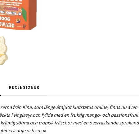
RECENSIONER
rerna från Kina, som länge åtnjutit kultstatus online, finns nu äv
ckta i vit glasyr och fyllda med en fruktig mango- och passionsfru
 krämig sötma och tropisk fräschör med en överraskande sprakande 
ombinera nöje och smak.