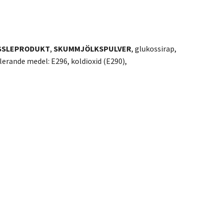
SSLEPRODUKT
,
SKUMMJÖLKSPULVER
, glukossirap,
lerande medel: E296, koldioxid (E290),