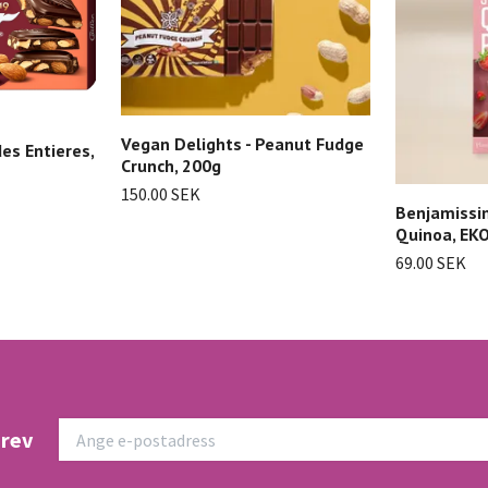
Vegan Delights - Peanut Fudge
des Entieres,
Crunch, 200g
150.00 SEK
Benjamissim
Quinoa, EKO
69.00 SEK
brev