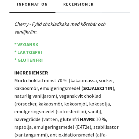
INFORMATION
RECENSIONER
Cherry - Fylld chokladkaka med körsbär och
vaniljkräm.
* VEGANSK
* L
AKTOSFRI
* GLUTENFRI
INGREDIENSER
Mörk choklad minst 70 % (kakaomassa, socker,
kakaosmör, emulgeringsmedel (
SOJALECITIN
),
naturlig vaniljarom), vegansk vit choklad
(rörsocker, kakaosmör, kokosmjöl, kokosolja,
emulgeringsmedel (solroslecitin), vanilj),
havregrädde (vatten, glutenfri
HAVRE
10 %,
rapsolja, emulgeringsmedel (E472e), stabilisator
(xantangummi), antioxidationsmedel (alfa-