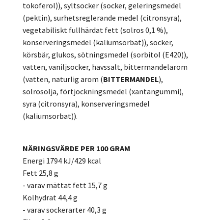
tokoferol)), syltsocker (socker, geleringsmedel
(pektin), surhetsreglerande medel (citronsyra),
vegetabiliskt fullhärdat fett (solros 0,1 %),
konserveringsmedel (kaliumsorbat)), socker,
körsbär, glukos, sötningsmedel (sorbitol (E420)),
vatten, vaniljsocker, havssalt, bittermandelarom
(vatten, naturlig arom (
BITTERMANDEL
),
solrosolja, förtjockningsmedel (xantangummi),
syra (citronsyra), konserveringsmedel
(kaliumsorbat)).
NÄRINGSVÄRDE PER 100 GRAM
Energi 1794 kJ/429 kcal
Fett 25,8 g
- varav mättat fett 15,7 g
Kolhydrat 44,4 g
- varav sockerarter 40,3 g