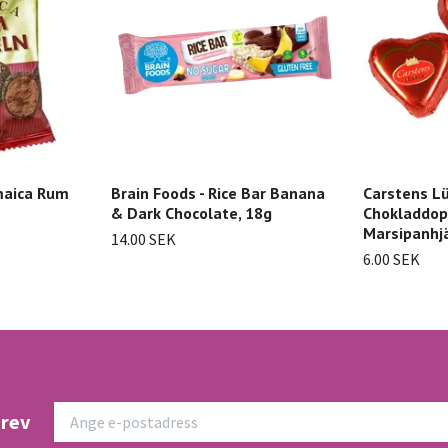
maica Rum
Brain Foods - Rice Bar Banana
Carstens Lü
& Dark Chocolate, 18g
Chokladdo
Marsipanhjä
14.00 SEK
6.00 SEK
brev