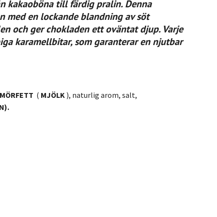
 kakaoböna till färdig pralin. Denna
en med en lockande blandning av söt
len och ger chokladen ett oväntat djup. Varje
ga karamellbitar, som garanterar en njutbar
SMÖRFETT
(
MJÖLK
), naturlig arom, salt,
N).