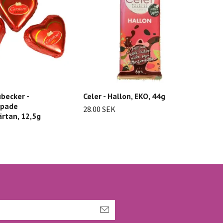
becker -
Celer - Hallon, EKO, 44g
ppade
28.00 SEK
rtan, 12,5g