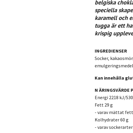
belgiska chokl
speciella skap
karamell och en
tugga är ett h
krispig upplev
INGREDIENSER
Socker, kakaosmör
emulgeringsmedel
Kan innehålla glu
N
ÄRINGSVÄRDE P
Energi 2218 kJ/530
Fett 29 g
- varav mättat fett
Kolhydrater 60 g
- varav sockerarter