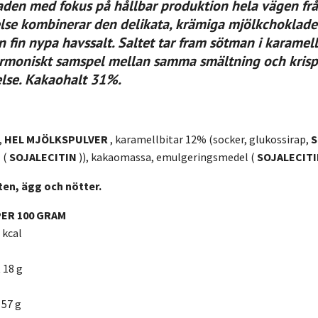
aden med fokus på hållbar produktion hela vägen från
else kombinerar den delikata, krämiga mjölkchoklad
 fin nypa havssalt. Saltet tar fram sötman i karamel
armoniskt samspel mellan samma smältning och krispi
else. Kakaohalt 31%.
,
HEL
MJÖLKSPULVER
, karamellbitar 12% (socker, glukossirap,
 (
SOJALECITIN
)), kakaomassa, emulgeringsmedel (
SOJALECITI
ten, ägg och nötter.
ER 100 GRAM
 kcal
 18 g
 57 g