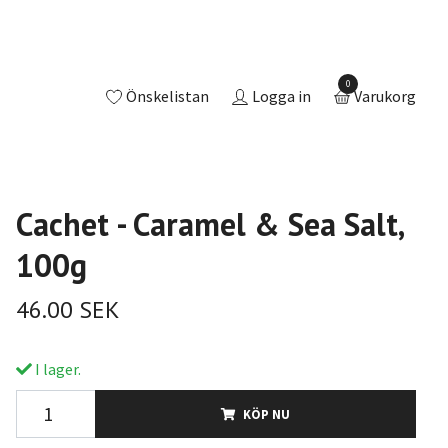
0
Önskelistan
Logga in
Varukorg
Cachet - Caramel & Sea Salt,
100g
46.00 SEK
I lager.
KÖP NU