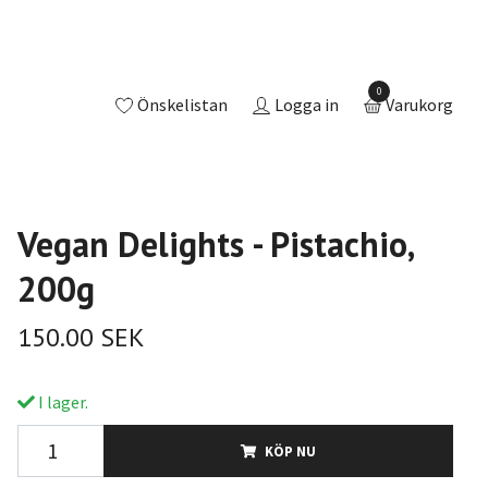
0
Önskelistan
Logga in
Varukorg
Vegan Delights - Pistachio,
200g
150.00 SEK
I lager.
KÖP NU