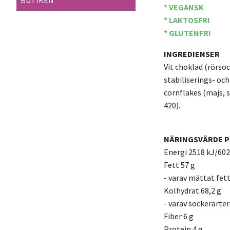
BUTIKEN
* VEGANSK
* LAKTOSFRI
* GLUTENFRI
INGREDIENSER
Vit choklad (rörso
stabiliserings- oc
cornflakes (majs, 
420).
NÄRINGSVÄRDE P
Energi 2518 kJ/602
Fett 57 g
- varav mättat fett
Kolhydrat 68,2 g
- varav sockerarter
Fiber 6 g
Protein 4 g