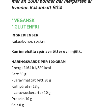
mer än 1000 bönder där merparten är
kvinnor.
Kakaohalt 90%
* VEGANSK
* GLUTENFRI
INGREDIENSER
Kakaobönor, socker.
Kan innehålla spår av nötter och mjölk.
N
ÄRINGSVÄRDE PER 100 GRAM
Energi 2464 kJ/589 kcal
Fett 50 g
- varav mättat fett 30 g
Kolhydrater 18 g
- varav sockerarter 10 g
Protein 10 g
Salt 0 g