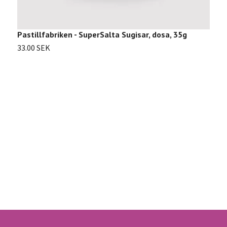
Pastillfabriken - SuperSalta Sugisar, dosa, 35g
33.00 SEK
N
6