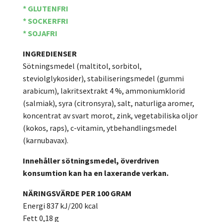
* GLUTENFRI
* SOCKERFRI
* SOJAFRI
INGREDIENSER
Sötningsmedel (maltitol, sorbitol,
steviolglykosider), stabiliseringsmedel (gummi
arabicum), lakritsextrakt 4 %, ammoniumklorid
(salmiak), syra (citronsyra), salt, naturliga aromer,
koncentrat av svart morot, zink, vegetabiliska oljor
(kokos, raps), c-vitamin, ytbehandlingsmedel
(karnubavax).
Innehåller sötningsmedel, överdriven
konsumtion kan ha en laxerande verkan.
NÄRINGSVÄRDE PER 100 GRAM
Energi 837 kJ/200 kcal
Fett 0,18 g