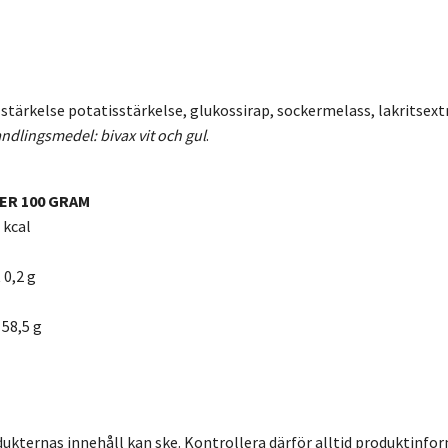
 stärkelse potatisstärkelse, glukossirap, sockermelass, lakritsex
ndlingsmedel: bivax vit och gul
.
ER 100 GRAM
 kcal
 0,2 g
 58,5 g
dukternas innehåll kan ske. Kontrollera därför alltid produktinfo