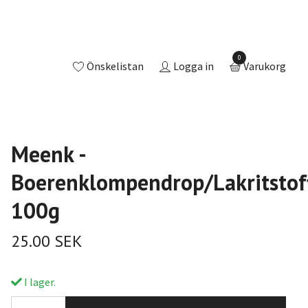
0
Önskelistan
Logga in
Varukorg
Meenk -
Boerenklompendrop/Lakritstoff
100g
25.00 SEK
I lager.