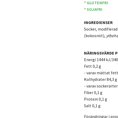
* GLUTENFRI
* SOJAFRI
INGREDIENSER
Socker, modifierad
(kokosnöt),
ytbeha
NÄRINGSVÄRDE P
Energi 1444 kJ/340
Fett 0,2 g
- varav mättat fett
Kolhydrater 84,3 g
- varav sockerarter
Fiber 0,1 g
Protein 0,1 g
Salt 0,1 g
Förändringar i pro