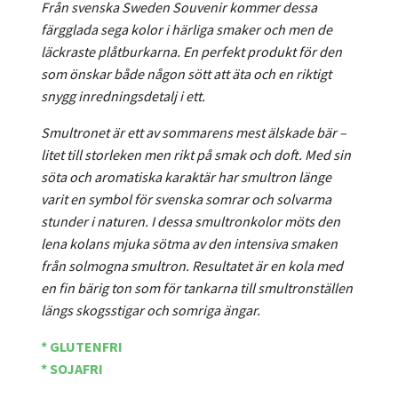
Från svenska Sweden Souvenir kommer dessa
färgglada sega kolor i härliga smaker och men de
läckraste plåtburkarna. En perfekt produkt för den
som önskar både någon sött att äta och en riktigt
snygg inredningsdetalj i ett.
Smultronet är ett av sommarens mest älskade bär –
litet till storleken men rikt på smak och doft.
Med sin
söta och aromatiska karaktär har smultron länge
varit en symbol för svenska somrar och solvarma
stunder i naturen.
I dessa smultronkolor möts den
lena kolans mjuka sötma av den intensiva smaken
från solmogna smultron. Resultatet är en kola med
en fin bärig ton som för tankarna till smultronställen
längs skogsstigar och somriga ängar.
* GLUTENFRI
* SOJAFRI