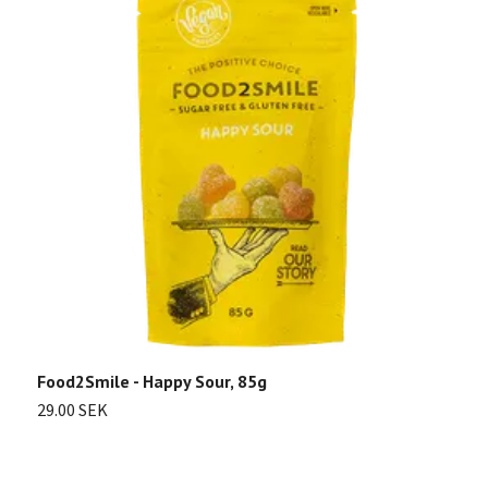
Food2Smile - Happy Sour, 85g
T
29.00 SEK
2