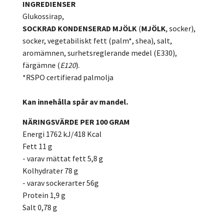
INGREDIENSER
Glukossirap,
SOCKRAD
KONDENSERAD
MJÖLK
(
MJÖLK
, socker),
socker, vegetabiliskt fett (palm*, shea), salt,
aromämnen, surhetsreglerande medel (E330),
färgämne (
E120
).
*RSPO certifierad palmolja
Kan innehålla spår av mandel.
NÄRINGSVÄRDE PER 100 GRAM
Energi 1762 kJ/418 Kcal
Fett 11 g
- varav mättat fett 5,8 g
Kolhydrater 78 g
- varav sockerarter 56g
Protein 1,9 g
Salt 0,78 g