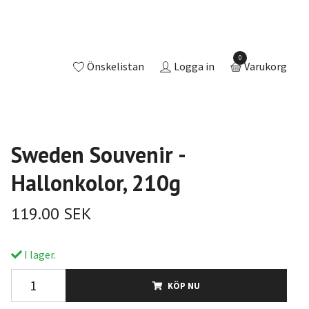
0
Önskelistan
Logga in
Varukorg
Sweden Souvenir -
Hallonkolor, 210g
119.00 SEK
I lager.
KÖP NU