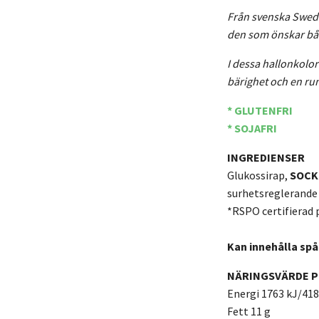
Från svenska Swede
den som önskar både
I dessa hallonkolo
bärighet och en run
* GLUTENFRI
* SOJAFRI
INGREDIENSER
Glukossirap,
SOC
surhetsreglerande
*RSPO certifierad 
Kan innehålla spå
NÄRINGSVÄRDE P
Energi 1763 kJ/418
Fett 11 g