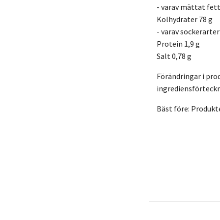
- varav mättat fett
Kolhydrater 78 g
- varav sockerarter
Protein 1,9 g
Salt 0,78 g
Förändringar i pro
ingrediensförteckn
Bäst före: Produkt