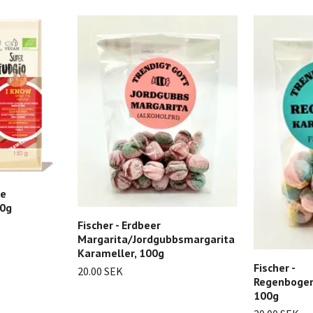
ge
50g
Fischer - Erdbeer
Margarita/Jordgubbsmargarita
Karameller, 100g
Fischer -
20.00 SEK
Regenbogen
100g