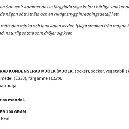
n Souvenir kommer dessa färgglada sega kolor i härliga smaker oc
 någon sött att äta och en riktigt snygg inredningsdetalj i ett.
r möts den mjuka och lena kolan av den fylliga smaken från mogna 
d, naturlig sötma som dröjer sig kvar.
KRAD
KONDENSERAD
MJÖLK
(
MJÖLK
, socker), socker, vegetabili
 medel (E330), färgämne (
E120
).
palmolja
r av mandel.
ER 100 GRAM
 Kcal