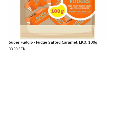
Super Fudgio - Fudge Salted Caramel, EKO, 100g
M
33.00 SEK
3