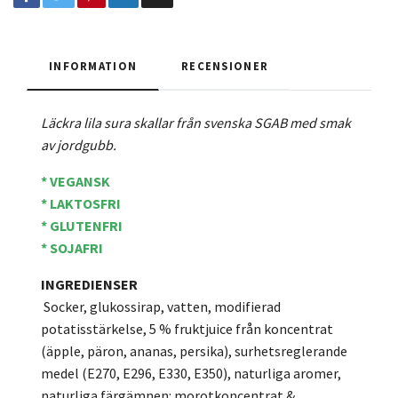
INFORMATION
RECENSIONER
Läckra lila sura skallar från svenska SGAB med smak
av jordgubb.
* VEGANSK
* LAKTOSFRI
* GLUTENFRI
* SOJAFRI
INGREDIENSER
Socker, glukossirap, vatten, modifierad
potatisstärkelse, 5 % fruktjuice från koncentrat
(äpple, päron, ananas, persika), surhetsreglerande
medel (E270, E296, E330, E350), naturliga aromer,
naturliga färgämnen: morotkoncentrat &