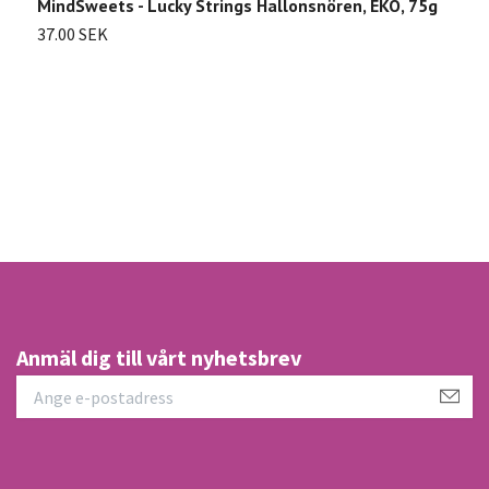
MindSweets - Lucky Strings Hallonsnören, EKO, 75g
37.00 SEK
S
2
Anmäl dig till vårt nyhetsbrev