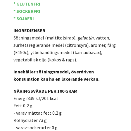
* GLUTENFRI
* SOCKERFRI
* SOJAFRI
INGREDIENSER
Sötningsmedel (maltitolsirap),
gelantin
, vatten,
surhetsreglerande medel (citronsyra), aromer, färg
(E150c), ytbehandlingsmedel (karnaubavax),
vegetabilisk olja (kokos & raps).
Innehåller sötningsmedel, överdriven
konsumtion kan ha en laxerande verkan.
NÄRINGSVÄRDE PER 100 GRAM
Energi 839 kJ/201 kcal
Fett 0,2 g
- varav mättat fett 0,2 g
Kolhydrater 73 g
- varav sockerarter 0 g