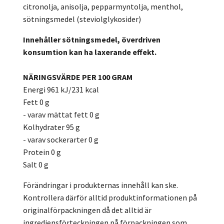
citronolja, anisolja, pepparmyntolja, menthol,
sötningsmedel (steviolglykosider)
Innehåller sötningsmedel, överdriven
konsumtion kan ha laxerande effekt.
NÄRINGSVÄRDE PER 100 GRAM
Energi 961 kJ/231 kcal
Fett 0 g
- varav mättat fett 0 g
Kolhydrater 95 g
- varav sockerarter 0 g
Protein 0 g
Salt 0 g
Förändringar i produkternas innehåll kan ske.
Kontrollera därför alltid produktinformationen på
originalförpackningen då det alltid är
ingrediensförteckningen på förpackningen som