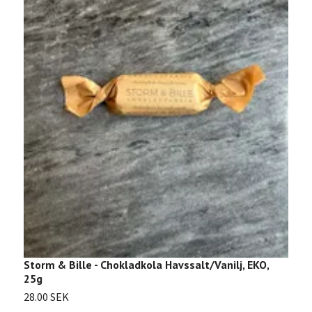
C
Storm & Bille - Chokladkola Havssalt/Vanilj, EKO,
25g
1
28.00 SEK