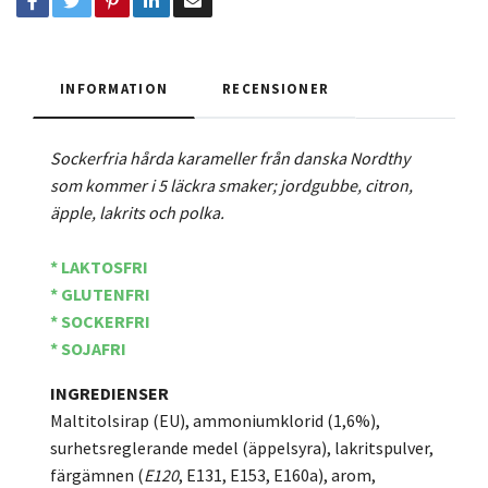
INFORMATION
RECENSIONER
Sockerfria hårda karameller från danska Nordthy
som kommer i 5 läckra smaker; jordgubbe, citron,
äpple, lakrits och polka.
* LAKTOSFRI
* GLUTENFRI
* SOCKERFRI
* SOJAFRI
INGREDIENSER
Maltitolsirap (EU), ammoniumklorid (1,6%),
surhetsreglerande medel (äppelsyra), lakritspulver,
färgämnen (
E120
, E131, E153, E160a), arom,