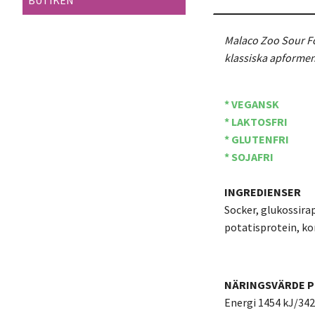
BUTIKEN
Malaco Zoo Sour Fo
klassiska apformen
* VEGANSK
* LAKTOSFRI
* GLUTENFRI
* SOJAFRI
INGREDIENSER
Socker, glukossira
potatisprotein, kon
NÄRINGSVÄRDE P
Energi 1454 kJ/342