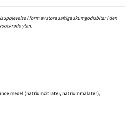
pplevelse i form av stora saftiga skumgodisbitar i den
rsockrade ytan.
erande medel (natriumcitrater, natriummalater),