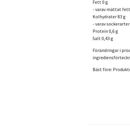
Fett 0 g
- varav mättat fett
Kolhydrater 83 g
- varav sockerarter
Protein 0,6 g
Salt 0,43 g
Förändringar i pro
ingrediensförteckn
Bäst före: Produkt