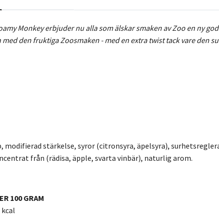
amy Monkey erbjuder nu alla som älskar smaken av Zoo en ny godisu
 med den fruktiga Zoosmaken - med en extra twist tack vare den su
p, modifierad stärkelse, syror (citronsyra, äpelsyra), surhetsregl
centrat från (rädisa, äpple, svarta vinbär), naturlig arom.
ER 100 GRAM
 kcal