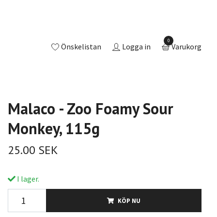
0
Önskelistan
Logga in
Varukorg
Malaco - Zoo Foamy Sour
Monkey, 115g
25.00 SEK
I lager.
KÖP NU