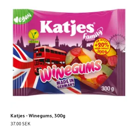
Katjes - Winegums, 300g
S
37.00 SEK
Sl