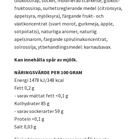
Glukossirap, socker, modifierad stärkelse, glukos-
fruktossirap, surhetsreglerande medel (citronsyra,
äppelsyra, mjölksyra), färgande frukt- och
växtkoncentrat (svart morot, gurkmeja, äpple,
sötpotatis), naturliga aromer, naturlig
apelsinarom, färgande spirulinakoncentrat,
solrosolja, ytbehandlingsmedel: karnaubavax.
Kan innehålla spår av mjölk.
NÄRINGSVÄRDE PER 100 GRAM
Energi 1478 kJ/348 kcal
Fett 0,2 g
- varav mättat fett <0,1 g
Kolhydrater 85 g
- varav sockerarter 59 g
Protein <0,1 g
Salt 0,03 g