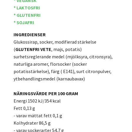
* VEGANSK
* LAKTOSFRI
* GLUTENFRI
* SOJAFRI
INGREDIENSER
Glukossirap, socker, modifierad stärkelse
(
GLUTENFRI
VETE
, majs, potatis)
surhetsreglerande medel (mjölksyra, citronsyra),
naturliga aromer, florsocker (socker
potatisstärkelse), färg ( E141), surt citronpulver,
ytbehandlingsmedel (karnaubavax)
NÄRINGSVÄRDE PER 100 GRAM
Energi 1502 kJ/354 kcal
Fett 0,13 g
- varav mättat fett 0,1 g
Kolhydrater 86,5 g
- varav sockerarter 54,7 g