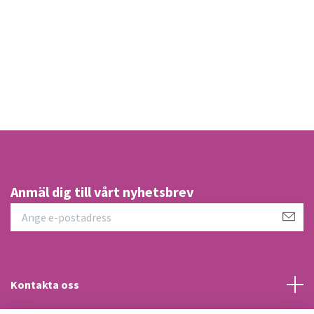
S
2
Anmäl dig till vårt nyhetsbrev
Kontakta oss