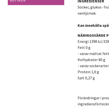
BUTIKEN
INGREDIENSER
Socker, glukos- fr
vaniljsmak.
Kan innehålla spå
NÄRINGSVÄRDE P
Energi 1398 kJ/329
Fett 0 g
- varav mättat fett
Kolhydrater 80 g
- varav sockerarter
Protein 1,0 g
Salt 0,27 g
Förändringar i pro
ingrediensförteckn