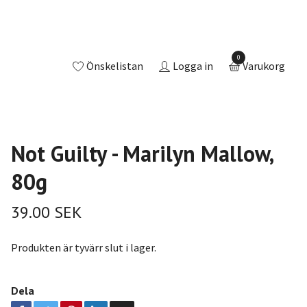
0
Önskelistan
Logga in
Varukorg
Not Guilty - Marilyn Mallow,
80g
39.00 SEK
Produkten är tyvärr slut i lager.
Dela