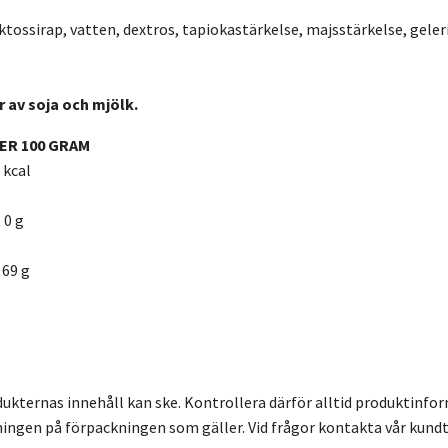
uktossirap, vatten, dextros, tapiokastärkelse, majsstärkelse, gele
r av soja och mjölk.
ER 100 GRAM
 kcal
 0 g
 69 g
dukternas innehåll kan ske. Kontrollera därför alltid produktinfo
ingen på förpackningen som gäller. Vid frågor kontakta vår kundt