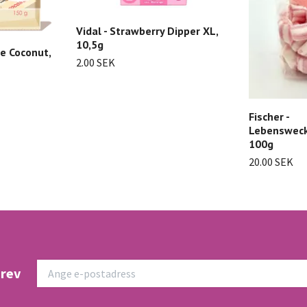
Vidal - Strawberry Dipper XL,
10,5g
e Coconut,
2.00 SEK
Fischer -
Lebensweck
100g
20.00 SEK
brev